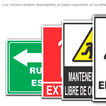
Los colores también desempeñan un papel importante en la señalét