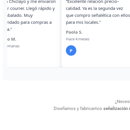
ente relación precio–
“Solicité señalética
d. Ya es la segunda vez
fotoluminiscente para un
mpro señalética con ellos
edificio y cumplen con las
s locales.”
normas. Me enviaron factura y
todo formal.”
S.
Jorge A.
meses
Hace 2 semanas
J
¿Necesi
Diseñamos y fabricamos
señalización