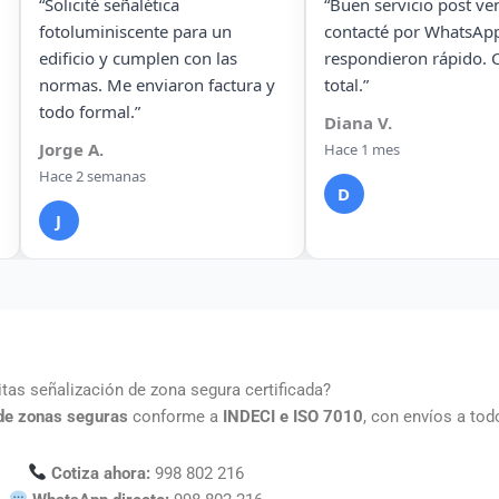
“Buen servicio post venta. Los
“Encargamos señalética 
contacté por WhatsApp y me
una planta industrial en T
respondieron rápido. Confianza
y todo llegó en excelente
total.”
condiciones. Muy
responsables.”
Diana V.
Héctor M.
Hace 1 mes
Hace 6 semanas
D
H
tas señalización de zona segura certificada?
 de zonas seguras
conforme a
INDECI e ISO 7010
, con envíos a tod
Cotiza ahora:
998 802 216