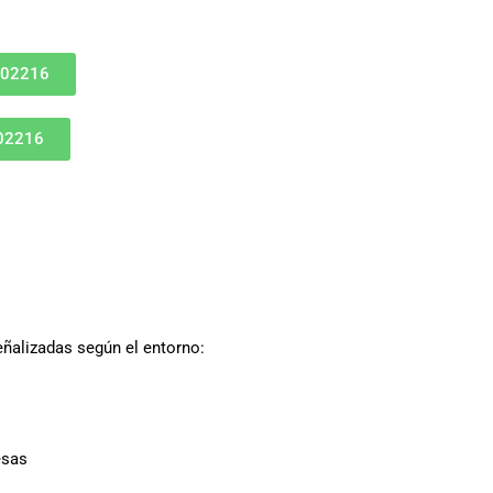
802216
802216
eñalizadas según el entorno:
esas