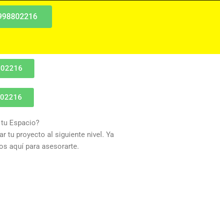
 998802216
802216
802216
 tu Espacio?
r tu proyecto al siguiente nivel. Ya
s aquí para asesorarte.