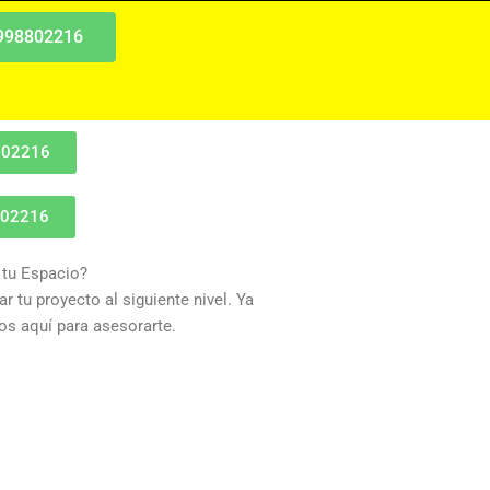
 998802216
802216
802216
 tu Espacio?
r tu proyecto al siguiente nivel. Ya
s aquí para asesorarte.