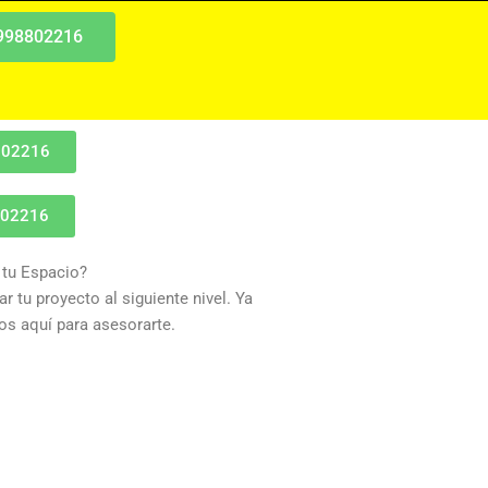
 998802216
802216
802216
 tu Espacio?
r tu proyecto al siguiente nivel. Ya
s aquí para asesorarte.