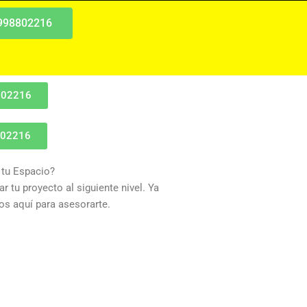
 998802216
802216
802216
 tu Espacio?
r tu proyecto al siguiente nivel. Ya
s aquí para asesorarte.