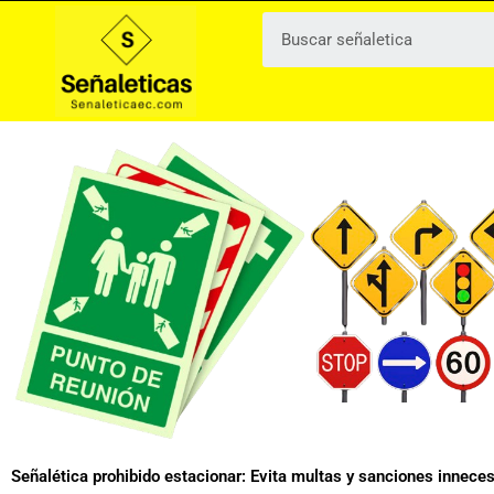
Ir
al
contenido
Señalética prohibido estacionar: Evita multas y sanciones innece