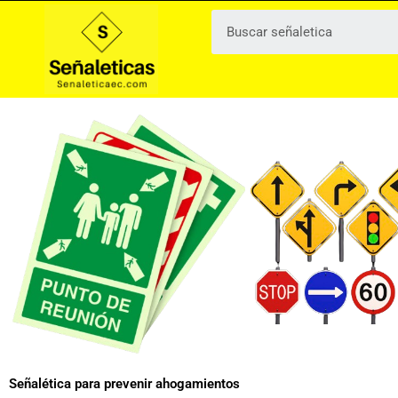
Ir
al
contenido
Señalética para prevenir ahogamientos