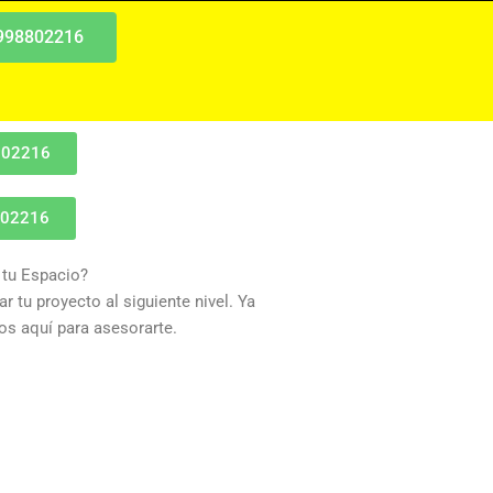
 998802216
802216
802216
 tu Espacio?
r tu proyecto al siguiente nivel. Ya
s aquí para asesorarte.