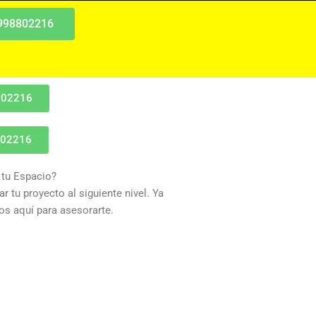
 998802216
802216
802216
 tu Espacio?
r tu proyecto al siguiente nivel. Ya
s aquí para asesorarte.