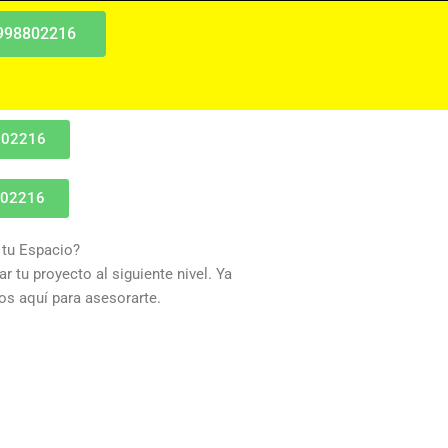
 998802216
802216
802216
 tu Espacio?
r tu proyecto al siguiente nivel. Ya
s aquí para asesorarte.