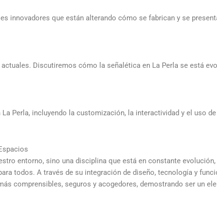
ales innovadores que están alterando cómo se fabrican y se present
s actuales. Discutiremos cómo la señalética en La Perla se está ev
 Perla, incluyendo la customización, la interactividad y el uso de i
 Espacios
estro entorno, sino una disciplina que está en constante evolución
ara todos. A través de su integración de diseño, tecnología y funcio
s más comprensibles, seguros y acogedores, demostrando ser un ele