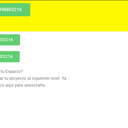
 998802216
802216
802216
 tu Espacio?
r tu proyecto al siguiente nivel. Ya
s aquí para asesorarte.