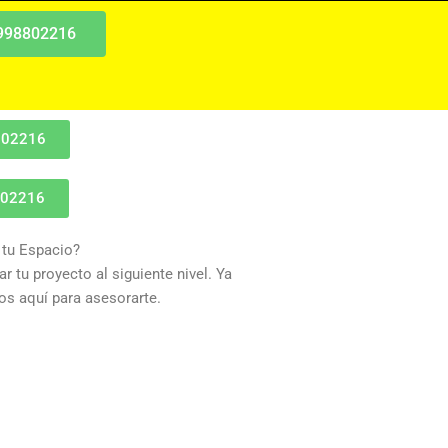
 998802216
802216
802216
 tu Espacio?
r tu proyecto al siguiente nivel. Ya
s aquí para asesorarte.