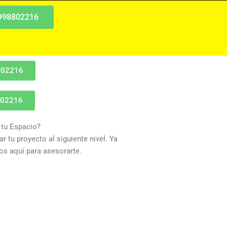
 998802216
802216
802216
 tu Espacio?
r tu proyecto al siguiente nivel. Ya
s aquí para asesorarte.