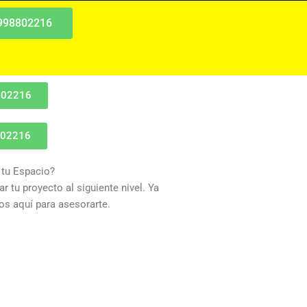
 998802216
802216
802216
 tu Espacio?
r tu proyecto al siguiente nivel. Ya
s aquí para asesorarte.