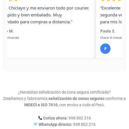
ourier.
“Excelente relación precio–calidad. Ya es la
segunda vez que compro señalética con ellos
para mis locales.”
Paola S.
Hace 4 meses
P
¿Necesitas señalización de zona segura certificada?
Diseñamos y fabricamos
señalización de zonas seguras
conforme a
INDECI e ISO 7010
, con envíos a todo el Perú.
Cotiza ahora:
998 802 216
WhatsApp directo:
998 802 216