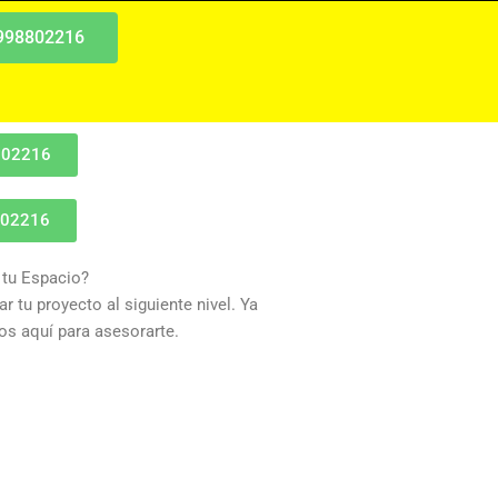
 998802216
802216
802216
 tu Espacio?
r tu proyecto al siguiente nivel. Ya
s aquí para asesorarte.