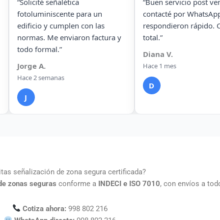
“Buen servicio post venta. Los
“Encargamos señalética 
contacté por WhatsApp y me
una planta industrial en T
respondieron rápido. Confianza
y todo llegó en excelente
total.”
condiciones. Muy
responsables.”
Diana V.
Héctor M.
Hace 1 mes
Hace 6 semanas
D
H
tas señalización de zona segura certificada?
 de zonas seguras
conforme a
INDECI e ISO 7010
, con envíos a tod
Cotiza ahora:
998 802 216