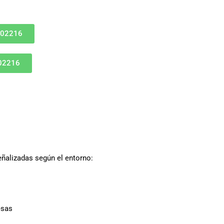
802216
802216
eñalizadas según el entorno:
esas