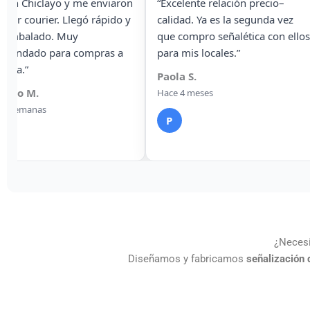
ente relación precio–
“Solicité señalética
d. Ya es la segunda vez
fotoluminiscente para un
mpro señalética con ellos
edificio y cumplen con las
s locales.”
normas. Me enviaron factura y
todo formal.”
S.
Jorge A.
meses
Hace 2 semanas
J
¿Necesi
Diseñamos y fabricamos
señalización