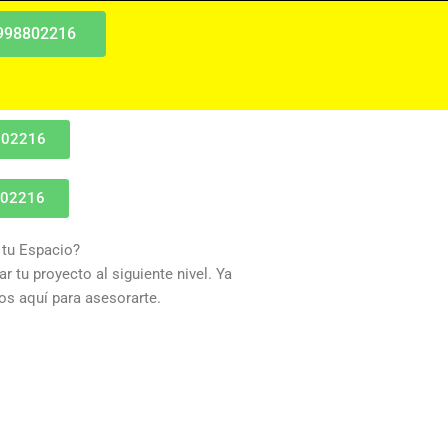
 998802216
802216
802216
 tu Espacio?
r tu proyecto al siguiente nivel. Ya
s aquí para asesorarte.