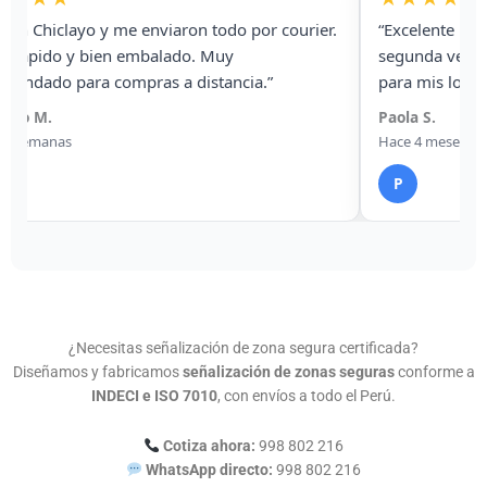
ourier.
“Excelente relación precio–calidad. Ya es la
segunda vez que compro señalética con ellos
para mis locales.”
Paola S.
Hace 4 meses
P
¿Necesitas señalización de zona segura certificada?
Diseñamos y fabricamos
señalización de zonas seguras
conforme a
INDECI e ISO 7010
, con envíos a todo el Perú.
Cotiza ahora:
998 802 216
WhatsApp directo:
998 802 216